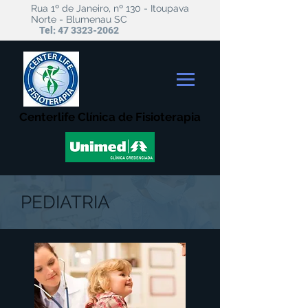
Rua 1º de Janeiro, nº 130 - Itoupava
Norte - Blumenau SC
Tel:
47 3323-2062
Centerlife Clínica de Fisioterapia
PEDIATRIA