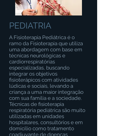
PEDIATRIA
A
Fisioterapia
Pediátrica
é o
ramo da Fisioterapia que utiliza
uma abordagem com base em
técnicas neurológicas e
cardiorrespiratórias
especializadas, buscando
integrar os objetivos
fisioterápicos com atividades
lúdicas e sociais, levando a
criança a uma maior integração
com sua família e a sociedade.
Técnicas de fisioterapia
respiratória pediátrica são muito
utilizadas em unidades
hospitalares, consultórios e em
domicílio como tratamento
coadjuvante de doenças